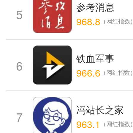
参考消息
5
968.8
（网红指数
铁血军事
6
966.6
（网红指数
冯站长之家
7
963.1
（网红指数