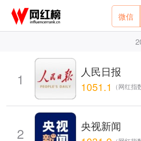
微信
2
人民日报
1
1051.1
（网红指
央视新闻
2
1031.9
（网红指