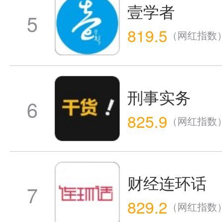
壹学者
5
819.5
（网红指数
刑事实务
6
825.9
（网红指数
财经连环话
7
829.2
（网红指数