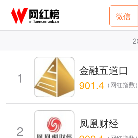
微信
2
金融五道口
1
901.4
（网红指数
凤凰财经
2
902.1
（网红指数