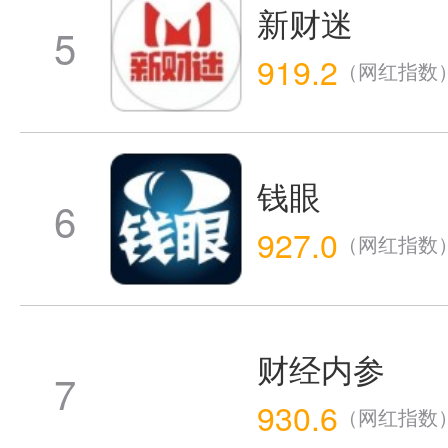
新财迷
5
919.2
（网红指数
钱眼
6
927.0
（网红指数
财经内参
7
930.6
（网红指数