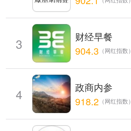
财经早餐
3
904.3
（网红指数
政商内参
4
918.2
（网红指数