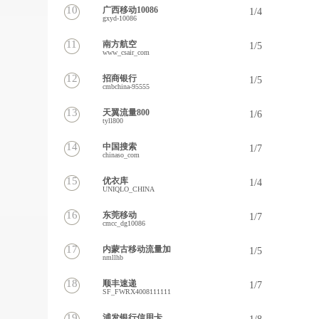
10
广西移动10086
1/4
gxyd-10086
11
南方航空
1/5
www_csair_com
12
招商银行
1/5
cmbchina-95555
13
天翼流量800
1/6
tyll800
14
中国搜索
1/7
chinaso_com
15
优衣库
1/4
UNIQLO_CHINA
16
东莞移动
1/7
cmcc_dg10086
17
内蒙古移动流量加
1/5
nmllhb
18
顺丰速递
1/7
SF_FWRX4008111111
19
浦发银行信用卡