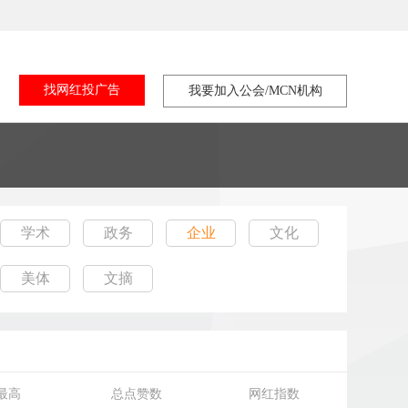
找网红投广告
我要加入公会/MCN机构
学术
政务
企业
文化
美体
文摘
最高
总点赞数
网红指数