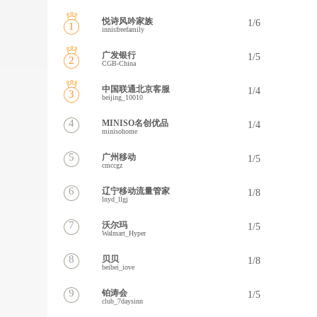
悦诗风吟家族
1/6
1
innisfreefamily
广发银行
1/5
2
CGB-China
中国联通北京客服
1/4
3
beijing_10010
4
MINISO名创优品
1/4
minisohome
5
广州移动
1/5
cmccgz
6
辽宁移动流量管家
1/8
lnyd_llgj
7
沃尔玛
1/5
Walmart_Hyper
8
贝贝
1/8
beibei_iove
9
铂涛会
1/5
club_7daysinn