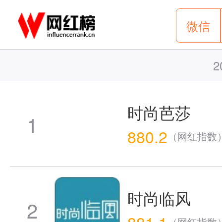
微信
2
时尚芭莎
1
880.2
（网红指数
时尚临风
2
881.1
（网红指数