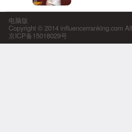
电脑版
Copyright © 2014 influencerranking.com Al
京ICP备15018029号