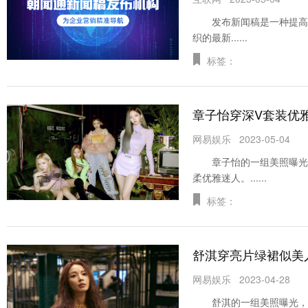
发布新闻稿是一种提高曝
织的最新......
标签：
章子怡穿深V套装优
网易娱乐
2023-05-04
章子怡的一组美照曝光，
柔优雅迷人。......
标签：
舒淇穿亮片绿裙似美
网易娱乐
2023-04-28
舒淇的一组美照曝光，她