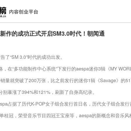
pa新作的成功正式开启SM3.0时代！朝闻通
宣告了“SM 3.0”时代的成功出发。
”战略，在“多功能制作中心系统”下发行的aespa迷你3辑《MY WO
周销量就突破了200万张，比之前发行的迷你1辑《Savage》的5
万张分别暴涨了394%和121%，刷新了自身高纪录。
espa占据了历代K-POP女子组合发行首日名，历代女子组合发
单桂冠，荣登音乐节目四冠王宝座等，aespa的新概念和音乐