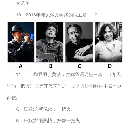
　　文艺题
　　10、2016年诺贝尔文学奖的得主是___?
　　11、___和乔羽、黄沾，并称华语词坛三杰，《冬天
里的一把火》便是其代表作之一，下面哪句歌词不属于这
首歌。
　　A、庄奴;你就像那，一把火。
　　B、庄奴;我的热情，好像一把火。