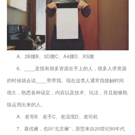
　　A、2B腰B、3D腰C、A4腰D、XS腰
　　6、____是指有很多资源在手上的人，很多人求资源
的时候就会说____带带我。现在这类人通常指接触时间
很久，熟悉各种设定，内容以及技术、玩法，并且能够熟
练运用出来的人。
　　A、老哥B、老手C、老流氓D、老司机
　　7、葛优瘫，也叫“北京瘫”，原型来自20世纪90年代