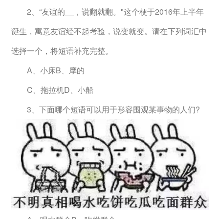
　　2、“友谊的__，说翻就翻。"这个梗于2016年上半年
诞生，寓意友谊经不起考验，说变就变。请在下列词汇中
选择一个，将短语补充完整。
　　A、小床B、摩的
　　C、拖拉机D、小船
　　3、下面哪个短语可以用于形容围观某事物的人们?