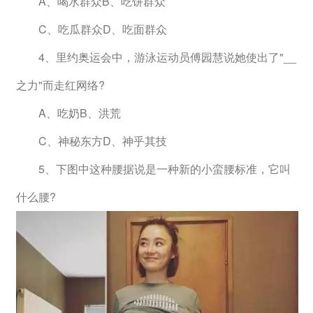
　　A、喝水群众B、吃饼群众
　　C、吃瓜群众D、吃面群众
　　4、里约奥运会中，游泳运动员傅园慧说她使出了"__
之力"而走红网络?
　　A、吃奶B、洪荒
　　C、神秘东方D、神乎其技
　　5、下图中这种腰据说是一种新的小蛮腰标准，它叫
什么腰?