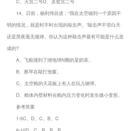
　　C、天宫二号D、灵鹫宫二号
　　14、日前，杨利伟自述：“我在太空碰到一个原因不
明的情况，就是时不时出现的敲击声。”敲击声不管白天
还是黑夜毫无规律。你认为这种敲击声最有可能是什么造
成的?
　　A、飞船撞到了绕地球N圈的某奶茶。
　　B、蔡琴在敲打他窗。
　　C、太空舱的天花板上有人在玩儿钢弹。
　　D、舱体内壁材料在舱内压力变化时发生微小变形。
　　参考答案
　　1-5C、D、C、B、C
　　6-10D、C、B、B、B